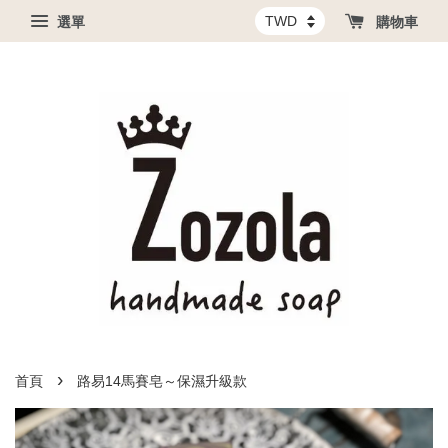
選單
購物車
›
首頁
路易14馬賽皂～保濕升級款