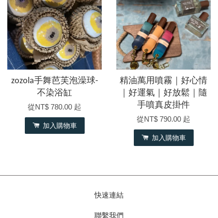
zozola手舞芭芙泡澡球-
精油萬用噴霧｜好心情
不染浴缸
｜好運氣｜好放鬆｜隨
手噴真皮掛件
從
NT$ 780.00
起
從
NT$ 790.00
起
加入購物車
加入購物車
快速連結
聯繫我們