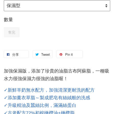
數量
售完
分享
Tweet
Pin it
加強保濕版，添加了珍貴的油脂古布阿蘇脂，一種吸
水力很強保濕力很強的油脂喔！
✓新鮮羊奶無水配方，加強清潔更耐洗的配方
✓添加薰衣草脂～製成肥皂
有絲絨般的洗感
✓升級精油
及蠶絲
比例，滿滿絲蛋白
✓古老配方72%初榨橄欖油+橄欖脂