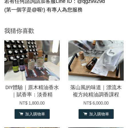
若有任何諮詢請加客服Line ID：@qgz9929d
(第一個字是@喔!) 有專人為您服務
我猜你喜歡
DIY體驗｜原木精油香水
落山風的味道｜漂流木
｜賦香率：淡香精
複方純精油調香課程
NT$ 1,800.00
NT$ 6,000.00
加入購物車
加入購物車