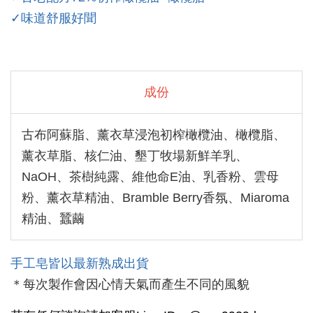
✓味道舒服好聞
成份
古布阿蘇脂、薰衣草浸泡初榨橄欖油、橄欖脂、
薰衣草脂、核仁油、墾丁牧場新鮮羊乳、
NaOH、茶樹純露、維他命E油、乳香粉、雲母
粉、薰衣草精油、Bramble Berry香氛、Miaroma
精油、蠶繭
手工皂皆以
最新熟成出貨
＊每次製作會因心情天氣而產生不同的風貌