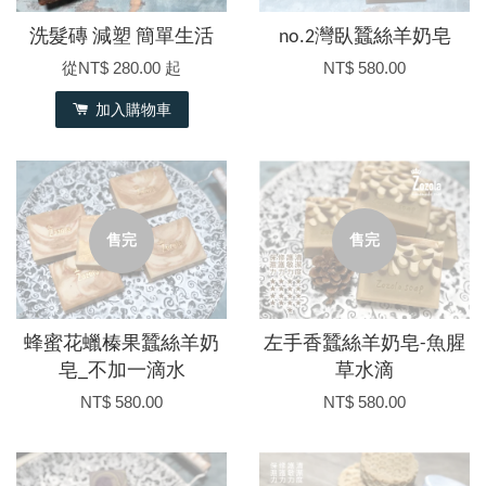
洗髮磚 減塑 簡單生活
no.2灣臥蠶絲羊奶皂
從
NT$ 280.00
起
NT$ 580.00
加入購物車
售完
售完
蜂蜜花蠟榛果蠶絲羊奶
左手香蠶絲羊奶皂-魚腥
皂_不加一滴水
草水滴
NT$ 580.00
NT$ 580.00