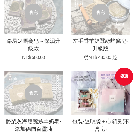
售完
售完
路易14馬賽皂～保濕升
左手香羊奶蠶絲蜂窩皂-
級款
升級版
NT$ 580.00
從
NT$ 480.00
起
優惠
售完
酪梨灰海鹽蠶絲羊奶皂-
包裝-透明袋＋心願兔(不
添加德國百靈油
含皂)