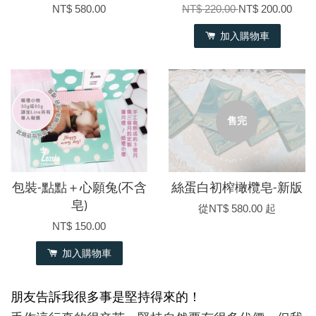
NT$ 580.00
NT$ 220.00
NT$ 200.00
加入購物車
售完
包裝-點點＋心願兔(不含
絲蛋白初榨橄欖皂-新版
皂)
從
NT$ 580.00
起
NT$ 150.00
加入購物車
朋友告訴我很多事是堅持得來的！