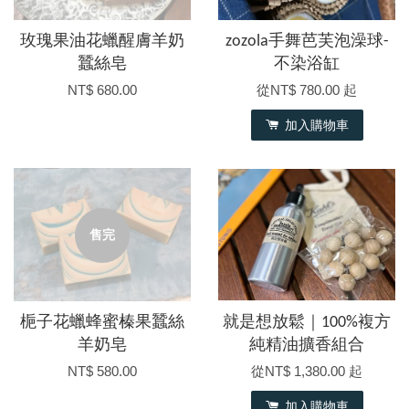
玫瑰果油花蠟醒膚羊奶
zozola手舞芭芙泡澡球-
蠶絲皂
不染浴缸
NT$ 680.00
從
NT$ 780.00
起
加入購物車
售完
梔子花蠟蜂蜜榛果蠶絲
就是想放鬆｜100%複方
羊奶皂
純精油擴香組合
NT$ 580.00
從
NT$ 1,380.00
起
加入購物車