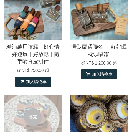
精油萬用噴霧｜好心情
灣臥嚴選聯名 ｜ 好好眠
｜好運氣｜好放鬆｜隨
｜枕頭噴霧 ｜
手噴真皮掛件
從
NT$ 1,200.00
起
從
NT$ 790.00
起
加入購物車
加入購物車
售完