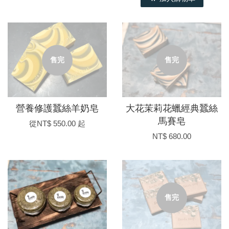
售完
售完
營養修護蠶絲羊奶皂
大花茉莉花蠟經典蠶絲
馬賽皂
從
NT$ 550.00
起
NT$ 680.00
售完