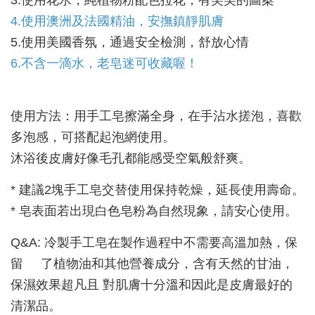
3.使用花水，純植物粉配色拉花，有美美的圖案
4.使用澳洲及法國精油，安撫鎮靜肌膚
5.使用美國香氛，通過安全檢測，舒放心情
6.不含一滴水，老皂迷可收藏喔！
使用方法：用手工皂擦滿全身，在手沾水搓泡，喜歡
多泡感，可搭配起泡網使用。
沐浴後皮膚好像毛孔都能感受空氣般舒爽。
* 建議2塊手工皂交替使用保持乾燥，延長使用壽命。
* 皂表面若出現白色皂粉為自然現象，請安心使用。
Q&A: 冷製手工皂在製作過程中不需要高溫加熱，保
留 了植物油和其他營養成分，含有天然的甘油，
保濕效果超凡且 對肌膚十分溫和因此是皮膚最好的
清潔品。