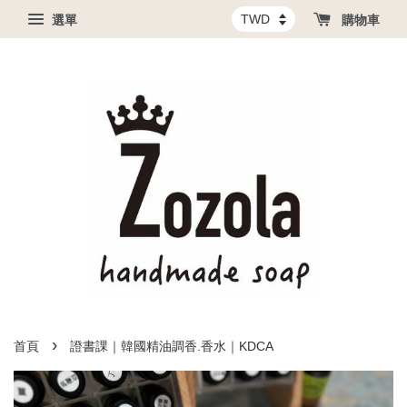
選單
購物車
›
首頁
證書課｜韓國精油調香.香水｜KDCA