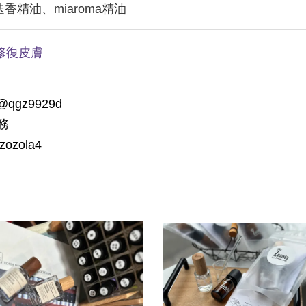
精油、miaroma精油
修復皮膚
gz9929d
務
zola4