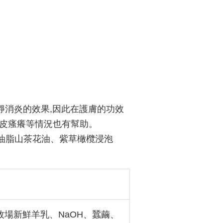
靜消炎的效果,因此在護膚的功效
頭皮瘙癢等情況也有幫助。
油脂山茶花油、紫草橄欖浸泡
場新鮮羊乳、NaOH、蠶繭、