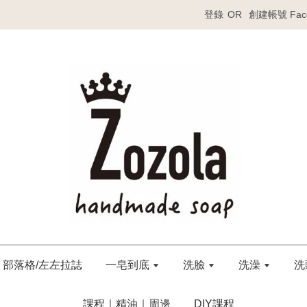
登錄
OR
創建帳號
Fa
部落格/左左拉誌
一皂到底
洗臉
洗澡
洗
課程｜精油｜周邊
DIY課程