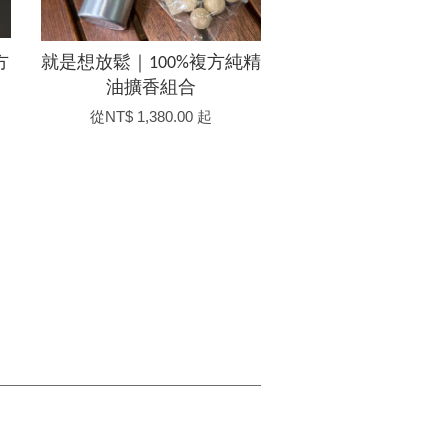
方
就是想放鬆｜100%複方純精
油擴香組合
從
NT$ 1,380.00
起