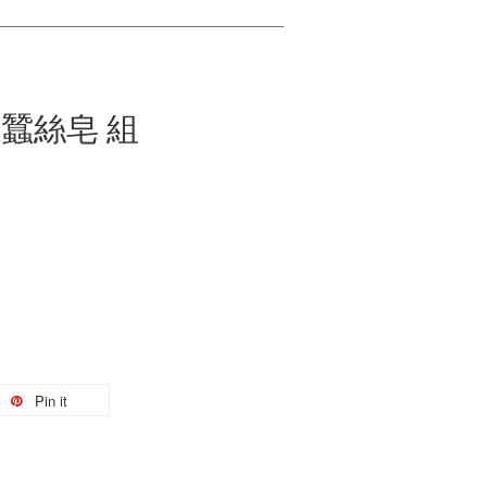
蠶絲皂 組
Pin it