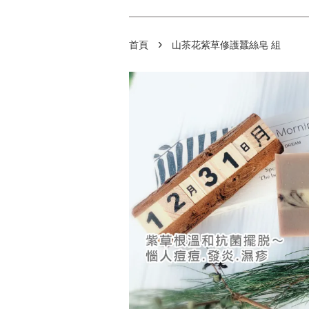
›
首頁
山茶花紫草修護蠶絲皂 組