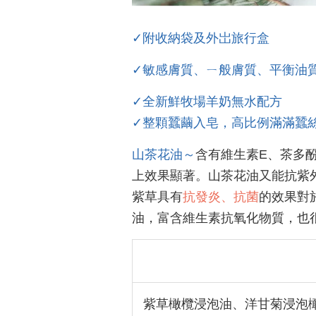
✓附收納袋及外岀旅行盒
✓敏感膚質、ㄧ般膚質、平衡油
✓全新鮮牧場羊奶無水配方
✓整顆蠶繭入皂，高比例滿滿蠶
山茶花油～
含有維生素E、茶多
上效果顯著。山茶花油又能抗紫
紫草具有
抗發炎、抗菌
的效果對
油，富含維生素抗氧化物質，也
紫草橄欖浸泡油、洋甘菊浸泡