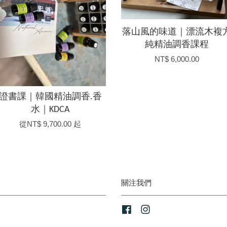
落山風的味道｜漂流木複
純精油調香課程
NT$ 6,000.00
證書課｜韓國精油調香.香
水｜KDCA
從
NT$ 9,700.00
起
關注我們
Facebook
Instagram