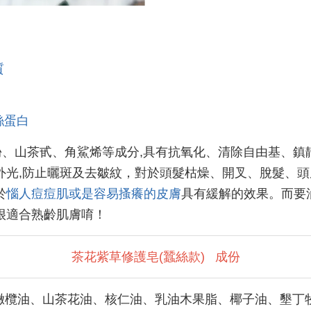
質
絲蛋白
酚、山茶甙、角鯊烯等成分,具有抗氧化、清除自由基、鎮
外光,防止曬斑及去皺紋，對於頭髮枯燥、開叉、脫髮、
於
惱人痘痘肌或是容易搔癢的皮膚
具有緩解的效果。而要
很適合熟齡肌膚唷！
茶花紫草修護皂(蠶絲款)
成份
橄欖油、山茶花油、核仁油、乳油木果脂、椰子油、墾丁牧