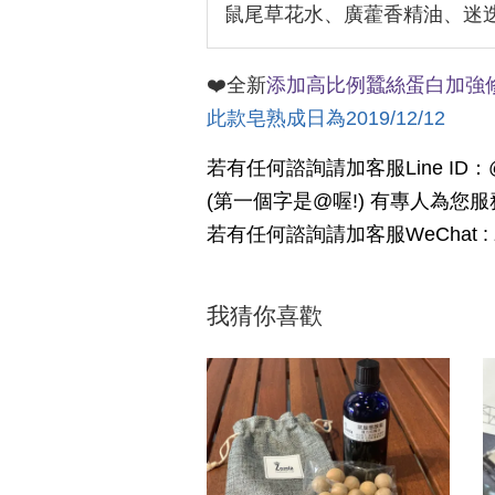
鼠尾草花水、廣藿香精油、迷迭香
❤️全新
添加高比例蠶絲蛋白
加強
此款皂熟成日為2019/12/12
若有任何諮詢請加客服Line ID：@q
(第一個字是@喔!) 有專人為您服
若有任何諮詢請加客服WeChat : zo
我猜你喜歡