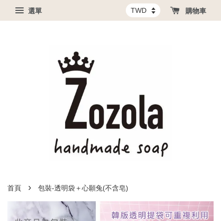
選單
購物車
›
首頁
包裝-透明袋＋心願兔(不含皂)