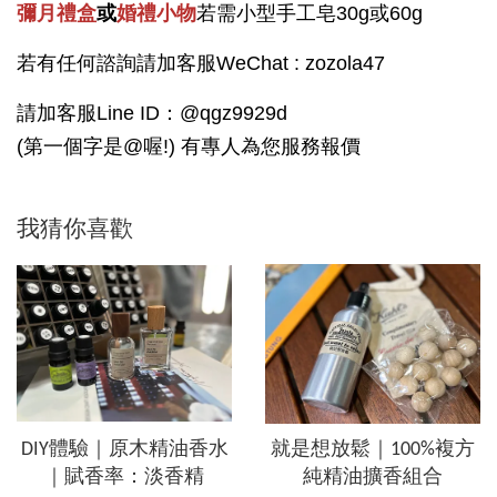
彌月禮盒
或
婚禮小物
若需小型手工皂30g或60g
若有任何諮詢請加客服WeChat : zozola47
請加客服Line ID：@qgz9929d
(第一個字是@喔!) 有專人為您服務報價
我猜你喜歡
DIY體驗｜原木精油香水
就是想放鬆｜100%複方
｜賦香率：淡香精
純精油擴香組合