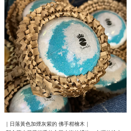
｜日落黃色加煙灰紫的 佛手柑檜木｜