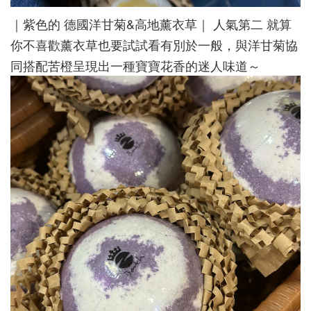
｜紫色的 德國洋甘菊&高地薰衣草｜ 人氣第二 就算
你不喜歡薰衣草也要試試看有別於一般，與洋甘菊協
同搭配苦橙呈現出一種寶寶花香的迷人味道～