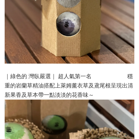
｜綠色的 灣臥嚴選｜ 超人氣第一名
穩
重的岩蘭草精油搭配上萊姆薰衣草及鳶尾根呈現出清
新果香及草本帶一點淡淡的花香味～