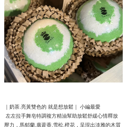
｜奶茶.亮黃雙色的 就是想放鬆｜ 小編最愛
左左拉手舞皂特調複方精油幫助放鬆舒緩心情釋放
壓力，馬郁蘭.廣藿香.雪松.橙花，呈現出淡雅的木質