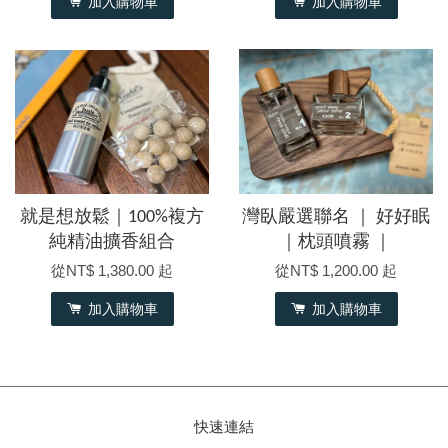
加入購物車
加入購物車
就是想放鬆｜100%複方
灣臥嚴選聯名 ｜ 好好眠
純精油擴香組合
｜枕頭噴霧 ｜
從
NT$ 1,380.00
起
從
NT$ 1,200.00
起
加入購物車
加入購物車
快速連結