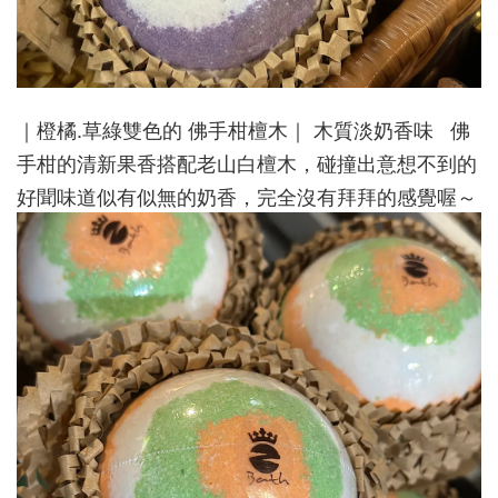
｜橙橘.草綠雙色的 佛手柑檀木｜ 木質淡奶香味 佛
手柑的清新果香搭配老山白檀木，碰撞出意想不到的
好聞味道似有似無的奶香，完全沒有拜拜的感覺喔～