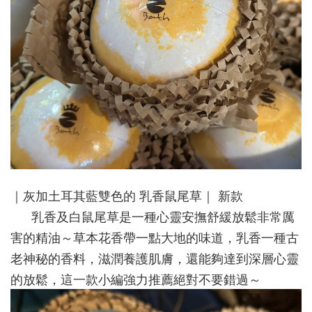
｜灰加土耳其藍雙色的 乳香鼠尾草｜ 新款
乳香及白鼠尾草是一種心靈安撫舒緩放鬆非常厲
害的精油
～草本花香帶一點大地的味道，乳香一種古
老神秘的香料，滋潤養護肌膚，還能夠達到深層心靈
的放鬆，這一款小編強力推薦絕對不要錯過～