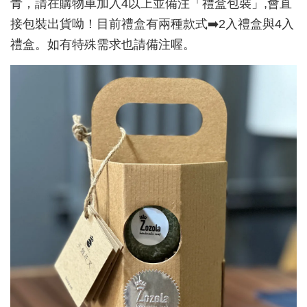
青，請在購物車加入4以上並備注「禮盒包裝」,會直
接包裝出貨呦！目前禮盒有兩種款式➡️2入禮盒與4入
禮盒。如有特殊需求也請備注喔。