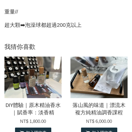
重量//
超大顆➡️泡澡球都超過200克以上
我猜你喜歡
DIY體驗｜原木精油香水
落山風的味道｜漂流木
｜賦香率：淡香精
複方純精油調香課程
NT$ 1,800.00
NT$ 6,000.00