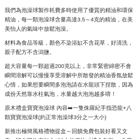
我們為泡澡球製作耗費多時使用了優質的精油和環保
精油，每一顆泡澡球含量高達3.5～4克的精油，在美
美怡人的氣味中放鬆泡澡。
材料為食品等級，顏色不染浴缸不含花草，好清洗，
親子配方不含潟鹽。
超大容量每一顆超過200克以上，非常緊密綿密不會
瞬間溶解可以慢慢享受溶解中所散發的精油香氛放鬆
心情，如果想要瞬間多泡泡請在水龍頭下捏散，因為
成份天然靠水柱氣泡，水量越大泡泡越多唷！
原木禮盒寶寶泡澡球 內容➡️一隻侏羅紀手指恐龍+八
顆寶寶泡澡球(約正常泡澡球3分之一大小)
新推出極簡風格禮物提盒～回饋免費包裝好看又文