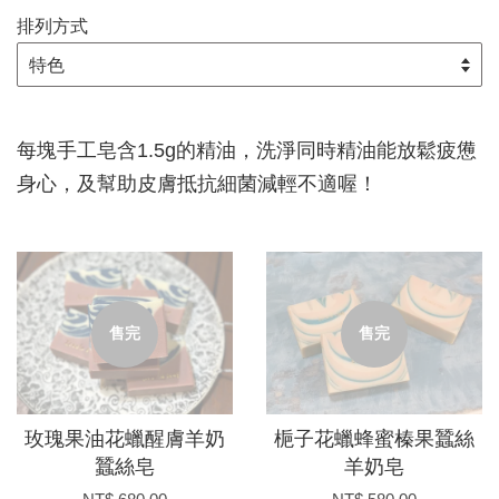
排列方式
每塊手工皂含1.5g的精油，洗淨同時精油能放鬆疲憊
身心，及幫助皮膚抵抗細菌減輕不適喔！
售完
售完
玫瑰果油花蠟醒膚羊奶
梔子花蠟蜂蜜榛果蠶絲
蠶絲皂
羊奶皂