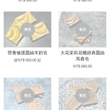
NT$ 680.00
NT$ 580.00
售完
售完
營養修護蠶絲羊奶皂
大花茉莉花蠟經典蠶絲
馬賽皂
從
NT$ 550.00
起
NT$ 680.00
售完
售完