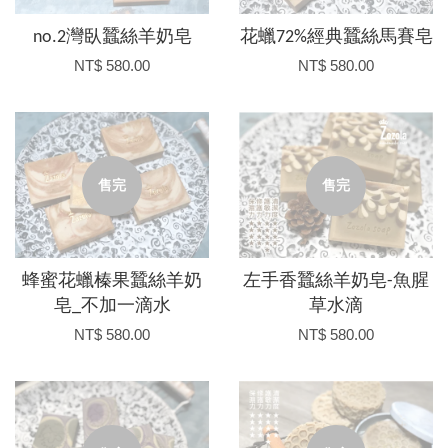
no.2灣臥蠶絲羊奶皂
花蠟72%經典蠶絲馬賽皂
NT$ 580.00
NT$ 580.00
售完
售完
蜂蜜花蠟榛果蠶絲羊奶
左手香蠶絲羊奶皂-魚腥
皂_不加一滴水
草水滴
NT$ 580.00
NT$ 580.00