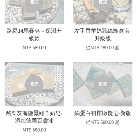
售完
售完
路易14馬賽皂～保濕升
左手香羊奶蠶絲蜂窩皂-
級款
升級版
NT$ 580.00
從
NT$ 480.00
起
售完
售完
酪梨灰海鹽蠶絲羊奶皂-
絲蛋白初榨橄欖皂-新版
添加德國百靈油
從
NT$ 580.00
起
NT$ 580.00