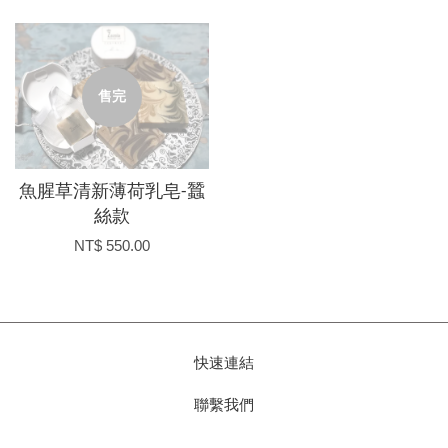
售完
魚腥草清新薄荷乳皂-蠶
絲款
NT$ 550.00
快速連結
聯繫我們