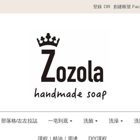
登錄
OR
創建帳號
Fa
部落格/左左拉誌
一皂到底
洗臉
洗澡
洗
課程｜精油｜周邊
DIY課程