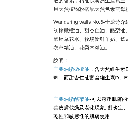
液的香氛；精油以澳洲生產爲主
用天然植物粉搭配天然色素雲母
Wandering walls No.6-全成
初榨橄欖油、甜杏仁油、酪梨油
鼠尾草花水、牧場新鮮羊奶、蠶繭
衣草精油、花梨木精油。
說明：
主要油脂橄欖油
，含天然維生素
劑；而甜杏仁油富含維生素D、
主要油脂酪梨油
-
可以潔淨肌膚的
善皮膚乾燥及老化現象, 對炎症
乾性和敏感性的肌膚使用