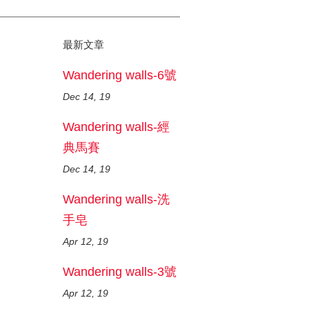
最新文章
Wandering walls-6號
Dec 14, 19
Wandering walls-經
典馬賽
Dec 14, 19
Wandering walls-洗
手皂
Apr 12, 19
Wandering walls-3號
Apr 12, 19