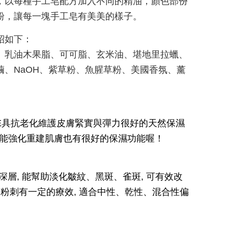
，以每種手工皂配方加入不同的精油，顏色部份
粉，讓每一塊手工皂有美美的樣子。
分介紹如下：
、乳油木果脂、可可脂、玄米油、堪地里拉蠟、
、NaOH、紫草粉、魚腥草粉、美國香氛、薰
E具抗老化維護皮膚緊實與彈力很好的天然保濕
E能強化重建肌膚也有很好的保濕功能喔！
深層, 能幫助淡化皺紋、黑斑、雀斑, 可有效改
、粉刺有一定的療效, 適合中性、乾性、混合性偏