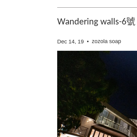
Wandering walls-6號
•
zozola soap
Dec 14, 19