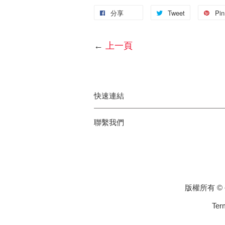
分享
Tweet
Pin 
←
上一頁
快速連結
聯繫我們
版權所有 © {
Ter