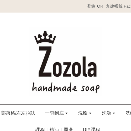
登錄
OR
創建帳號
Fa
部落格/左左拉誌
一皂到底
洗臉
洗澡
洗
課程｜精油｜周邊
DIY課程