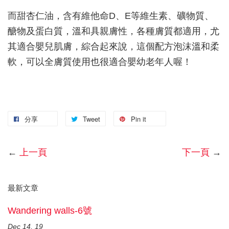
而甜杏仁油，含有維他命D、E等維生素、礦物質、
醣物及蛋白質，溫和具親膚性，各種膚質都適用，尤
其適合嬰兒肌膚，綜合起來說，這個配方泡沫溫和柔
軟，可以全膚質使用也很適合嬰幼老年人喔！
分享
Tweet
Pin it
←
上一頁
下一頁
→
最新文章
Wandering walls-6號
Dec 14, 19