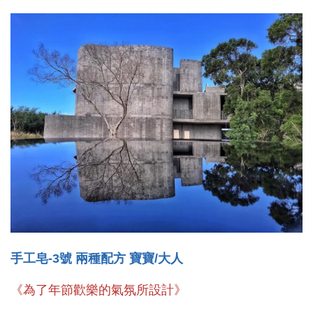
手工皂-3號 兩種配方 寶寶/大人
《為了年節歡樂的氣氛所設計》