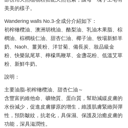
美美的樣子。
Wandering walls No.3-全成分介紹如下：
初榨橄欖油、澳洲胡桃油、酪梨油、乳油木果脂、棕
櫚油、棕櫚核仁油、甜杏仁油、椰子油、牧場新鮮羊
奶、Naoh、薑黃粉、洋甘菊、備長炭、妝品級金
粉、快樂鼠尾草、檸檬馬鞭草、金盞花粉、低溫艾草
粉、新鮮牛奶。
說明：
主要油脂-初榨橄欖油、甜杏仁油～
含豐富的維他命、礦物質、蛋白質，幫助減緩皮膚的
水份減少，促進皮膚膠原的增生，維護肌膚緊緻與彈
性，預防皺紋，抗老化，具保濕、保護及治癒皮膚的
功能，深具滋潤性。