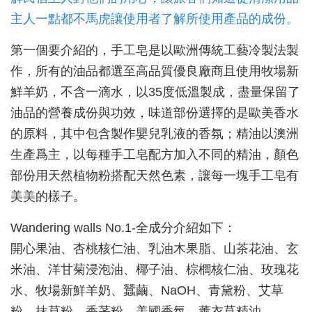
主人一點都不馬虎讓使用者了解所使用產品的成份。
第一個要介紹的，手工皂是以歐洲傳統工藝冷製法製
作，所有的油品都選至高品質優良廠商且使用牧場新
鮮羊奶，不含一滴水，以35度低溫製成，盡量保留了
油品的營養成份與功效，味道部份選擇的是歐美香水
的原料，其中包含製作嬰兒乳液的香氛；精油以澳洲
生產爲主，以每種手工皂配方加入不同的精油，顏色
部份用天然植物粉搭配天然色素，讓每一塊手工皂有
美美的樣子。
Wandering walls No.1-全成分介紹如下：
開心果油、杏桃核仁油、乳油木果脂、山茶花油、玄
米油、洋甘菊浸泡油、椰子油、棕櫚核仁油、玫瑰花
水、牧場新鮮羊奶、蠶繭、NaOH、青黛粉、艾草
粉、抹草粉、香茅粉、美國香氛、薰衣草精油。