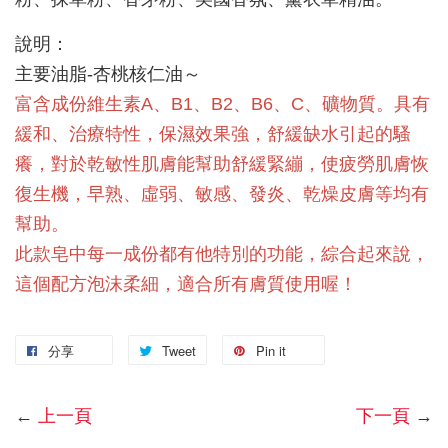
說明：
主要油脂-杏桃核仁油～
富含成份維生素A、B1、B2、B6、C、礦物質。具有
緩和、治療特性，保濕效果強，舒緩缺水引起的騷
癢，對於乾敏性肌膚能幫助舒緩緊繃，使疲勞肌膚恢
復生機，早熟、虛弱、敏感、發炎、乾燥皮膚等均有
幫助。
此款皂中每一成份都有他特別的功能，綜合起來說，
這個配方泡沫柔細，適合所有膚質使用喔！
分享
Tweet
Pin it
←
上一頁
下一頁
→