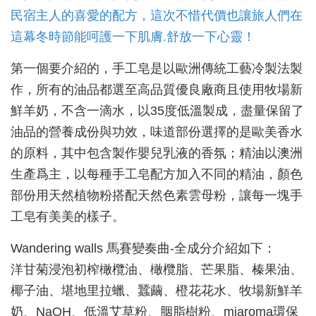
民宿主人的喜愛的配方，這次不惜代價也讓旅人們在
這幕冬時節能呵護一下肌膚.舒放一下心靈！
第一個要介紹的，手工皂是以歐洲傳統工藝冷製法製
作，所有的油品都選至高品質優良廠商且使用牧場新
鮮羊奶，不含一滴水，以35度低溫製成，盡量保留了
油品的營養成份與功效，味道部份選擇的是歐美香水
的原料，其中包含製作嬰兒乳液的香氛；精油以澳洲
生產爲主，以每種手工皂配方加入不同的精油，顏色
部份用天然植物粉搭配天然色素雲母粉，讓每一塊手
工皂有美美的樣子。
Wandering walls 馬賽變奏曲-全成分介紹如下：
洋甘菊浸泡初榨橄欖油、橄欖脂、芒果脂、榛果油、
椰子油、堪地里拉蠟、蠶繭、橙花花水、牧場新鮮羊
奶、NaOH、低溫艾草粉、胭脂樹粉、miaroma環保