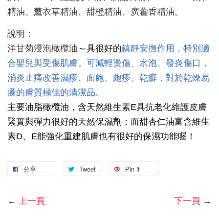
精油、薰衣草精油、甜橙精油、廣藿香精油。
說明：
洋甘菊浸泡橄欖油
～具很好的
鎮靜安撫作用，特別適
合嬰兒與受傷肌膚。可減輕燙傷、水泡、發炎傷口，
消炎止痛改善濕疹、面皰、皰疹、乾癬，對於乾燥易
癢的膚質極佳的清潔品。
主要油脂橄欖油，含天然維生素E具抗老化維護皮膚
緊實與彈力很好的天然保濕劑；而甜杏仁油富含維生
素D、E能強化重建肌膚也有很好的保濕功能喔！
分享
Tweet
Pin it
←
上一頁
下一頁
→